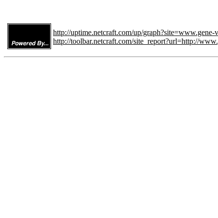
http://uptime.netcraft.com/up/graph?site=www.gene-
http://toolbar.netcraft.com/site_report?url=http://ww